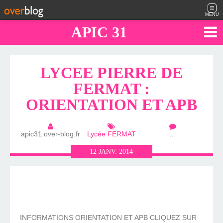
MENU
APIC 31
LYCEE PIERRE DE
FERMAT :
ORIENTATION ET APB
apic31.over-blog.fr
Lycée FERMAT
…
12
JANV.
2014
INFORMATIONS ORIENTATION ET APB CLIQUEZ SUR