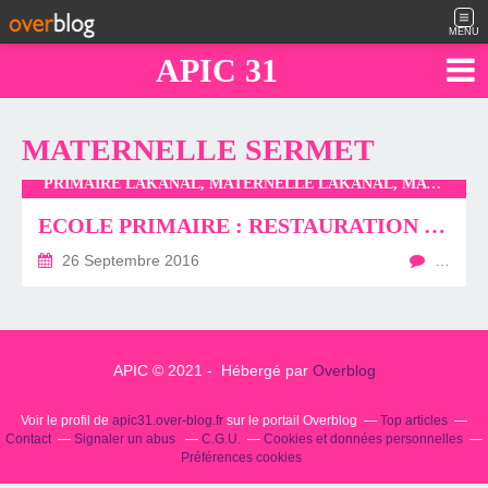
MENU
APIC 31
MATERNELLE SERMET
PRIMAIRE LAKANAL, MATERNELLE LAKANAL, MATERNELLE SERMET
ECOLE PRIMAIRE : RESTAURATION SCOLAIRE
26 Septembre 2016
…
APIC © 2021 - Hébergé par
Overblog
Voir le profil de
apic31.over-blog.fr
sur le portail Overblog
Top articles
Contact
Signaler un abus
C.G.U.
Cookies et données personnelles
Préférences cookies