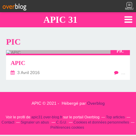
MENU
APIC 31
PIC
PIC
APIC
3 Avril 2016
…
APIC © 2021 - Hébergé par
Overblog
Voir le profil de
apic31.over-blog.fr
sur le portail Overblog
Top articles
Contact
Signaler un abus
C.G.U.
Cookies et données personnelles
Préférences cookies