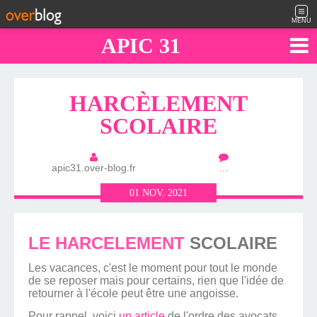
MENU
APIC 31
HARCÈLEMENT
SCOLAIRE
apic31.over-blog.fr
…
01
NOV.
2021
LE HARCELEMENT
SCOLAIRE
Les vacances, c'est le moment pour tout le monde
de se reposer mais pour certains, rien que l'idée de
retourner à l'école peut être une angoisse.
Pour rappel, voici
un article
de l'ordre des avocats