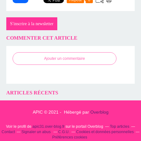
S'inscrire à la newsletter
COMMENTER CET ARTICLE
Ajouter un commentaire
ARTICLES RÉCENTS
APIC © 2021 - Hébergé par
Overblog
Voir le profil de
apic31.over-blog.fr
sur le portail Overblog
Top articles
Contact
Signaler un abus
C.G.U.
Cookies et données personnelles
Préférences cookies