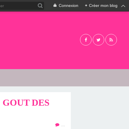
Connexion
+
Créer mon blog
 GOUT DES
…