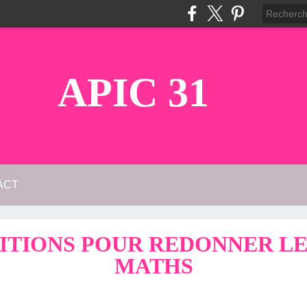
APIC 31
ACT
SITIONS POUR REDONNER LE
MATHS