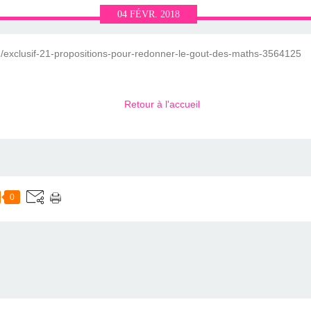
04
FÉVR.
2018
ion/exclusif-21-propositions-pour-redonner-le-gout-des-maths-3564125
Retour à l'accueil
0