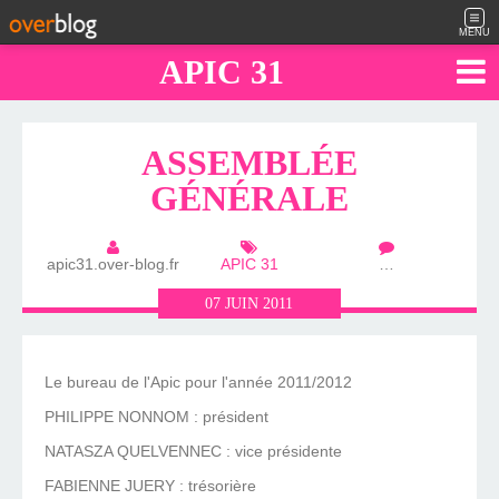
MENU
APIC 31
ASSEMBLÉE
GÉNÉRALE
apic31.over-blog.fr
APIC 31
…
07
JUIN
2011
Le bureau de l'Apic pour l'année 2011/2012
PHILIPPE NONNOM : président
NATASZA QUELVENNEC : vice présidente
FABIENNE JUERY : trésorière