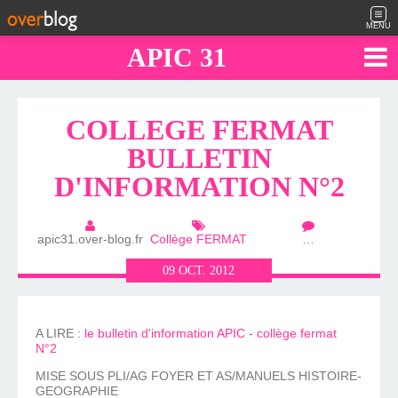
MENU
APIC 31
COLLEGE FERMAT
BULLETIN
D'INFORMATION N°2
apic31.over-blog.fr
Collège FERMAT
…
09
OCT.
2012
A LIRE :
le bulletin d'information APIC - collège fermat
N°2
MISE SOUS PLI/AG FOYER ET AS/MANUELS HISTOIRE-
GEOGRAPHIE