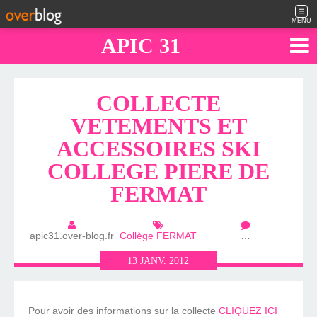
MENU
APIC 31
COLLECTE
VETEMENTS ET
ACCESSOIRES SKI
COLLEGE PIERE DE
FERMAT
apic31.over-blog.fr
Collège FERMAT
…
13
JANV.
2012
Pour avoir des informations sur la collecte
CLIQUEZ ICI