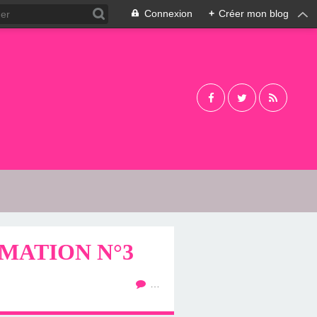
Connexion
+
Créer mon blog
MATION N°3
…