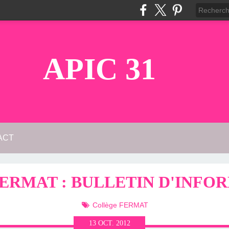
APIC 31
ACT
ERMAT : BULLETIN D'INFOR
Collège FERMAT
13
OCT.
2012