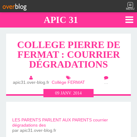
MENU
APIC 31
COLLEGE PIERRE DE
FERMAT : COURRIER
DÉGRADATIONS
apic31.over-blog.fr
Collège FERMAT
…
09
JANV.
2014
LES PARENTS PARLENT AUX PARENTS courrier
dégradations des
par apic31.over-blog.fr