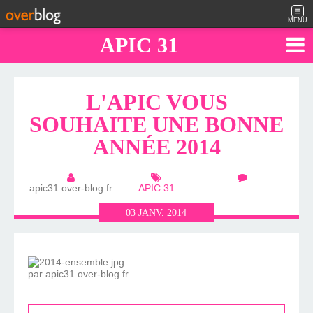
MENU
APIC 31
L'APIC VOUS
SOUHAITE UNE BONNE
ANNÉE 2014
apic31.over-blog.fr
APIC 31
…
03
JANV.
2014
par apic31.over-blog.fr