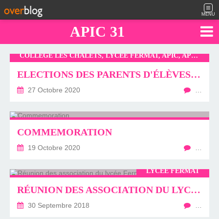
MENU
APIC 31
COLLÈGE LES CHALETS, LYCÉE FERMAT, APIC, APIC 31, COLLÈGE MICHELET, COLLÈGE FERMAT, PRIMAIRE LAKANAL
ELECTIONS DES PARENTS D'ÉLÈVESMI
27 Octobre 2020
…
COMMEMORATION
19 Octobre 2020
…
LYCÉE FERMAT
RÉUNION DES ASSOCIATION DU LYCÉE FERMAT (SEPTEMBRE 2018)
30 Septembre 2018
…